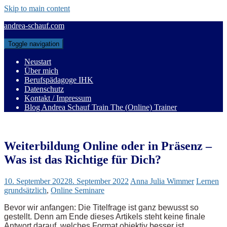
Skip to main content
andrea-schauf.com
Toggle navigation
Neustart
Über mich
Berufspädagoge IHK
Datenschutz
Kontakt / Impressum
Blog Andrea Schauf Train The (Online) Trainer
Weiterbildung Online oder in Präsenz –
Was ist das Richtige für Dich?
10. September 2022
8. September 2022
Anna Julia Wimmer
Lernen
grundsätzlich
,
Online Seminare
Bevor wir anfangen: Die Titelfrage ist ganz bewusst so
gestellt. Denn am Ende dieses Artikels steht keine finale
Antwort darauf, welches Format objektiv besser ist.