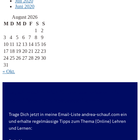
Juli 2020
Juni 2020
August 2026
M
D
M
D
F
S
S
1
2
3
4
5
6
7
8
9
10
11
12
13
14
15
16
17
18
19
20
21
22
23
24
25
26
27
28
29
30
31
« Okt.
Ja, ich möchte mich für den kostenlosen Info-
Abend "gepr. Berufspädagoge" anmelden.
Trage Dich jetzt in meine Email-Liste andrea-schauf.com ein
und erhalte regelmässige Tipps zum Thema (Online) Lehren
und Lernen: