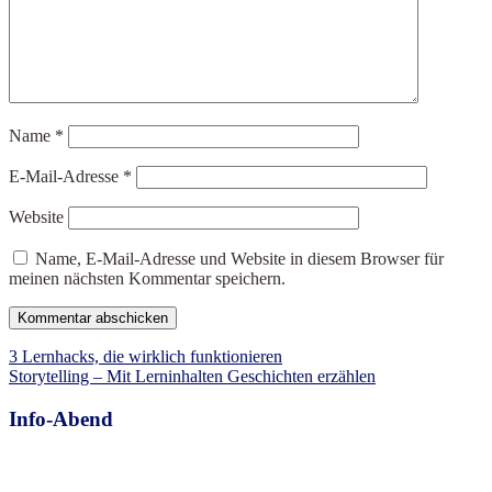
Name
*
E-Mail-Adresse
*
Website
Name, E-Mail-Adresse und Website in diesem Browser für
meinen nächsten Kommentar speichern.
Beitragsnavigation
3 Lernhacks, die wirklich funktionieren
Storytelling – Mit Lerninhalten Geschichten erzählen
Info-Abend