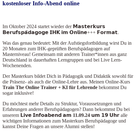
kostenloser Info-Abend online
Im Oktober 2024
startet wieder der 𝗠𝗮𝘀𝘁𝗲𝗿𝗸𝘂𝗿𝘀
𝗕𝗲𝗿𝘂𝗳𝘀𝗽𝗮̈𝗱𝗮𝗴𝗼𝗴𝗲 𝗜𝗛𝗞 𝗶𝗺 𝗢𝗻𝗹𝗶𝗻𝗲+++ 𝗙𝗼𝗿𝗺𝗮𝘁.
Was das genau bedeutet: Mit der Aufstiegsfortbildung wirst Du in
20 Monaten zum IHK-geprüften Berufspädagogen auf
Masterniveau! Gemeinsam mit anderen Trainer*innen aus ganz
Deutschland in dauerhaften Lerngruppen und bei Live Lern-
Wochenenden.
Der Masterkurs bildet Dich in Pädagogik und Didaktik sowohl für
die Präsenz- als auch die Online-Lehre aus. Meinen Online-Kurs
Train The Online Train
er + KI für Lehrende
bekommst Du
sogar inklusive!
Du möchtest mehr Details zu Struktur, Voraussetzungen und
Erfahrungen anderer Berufspädagogen? Dann bekommst Du bei
unserem
𝗟𝗶𝘃𝗲 𝗜𝗻𝗳𝗼𝗮𝗯𝗲𝗻𝗱 𝗮𝗺 11.09.24 𝘂𝗺 𝟭𝟵 𝗨𝗵𝗿
alle
wichtigen Informationen zum Masterkurs Berufspädagoge und
kannst Deine Fragen an unsere Alumni stellen!