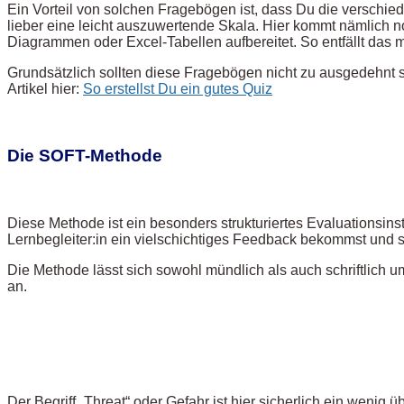
Ein Vorteil von solchen Fragebögen ist, dass Du die verschie
lieber eine leicht auszuwertende Skala. Hier kommt nämlich no
Diagrammen oder Excel-Tabellen aufbereitet. So entfällt das 
Grundsätzlich sollten diese Fragebögen nicht zu ausgedehnt se
Artikel hier:
So erstellst Du ein gutes Quiz
Die SOFT-Methode
Diese Methode ist ein besonders strukturiertes Evaluationsinst
Lernbegleiter:in ein vielschichtiges Feedback bekommst und 
Die Methode lässt sich sowohl mündlich als auch schriftlich um
an.
Der Begriff „Threat“ oder Gefahr ist hier sicherlich ein weni