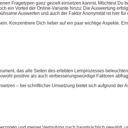
denen Fragetypen ganz gezielt einsetzen kannst. Möchtest Du be
ch ein Vorteil der Online-Variante hinzu: Die Auswertung erfolgt
mühsame Auswerten und auch der Faktor Anonymität ist hier für
in. Konzentriere Dich lieber auf ein paar wichtige Aspekte. Ei
rument, das alle Seiten des erlebten Lernprozesses beleuchten s
sowohl positive als auch verbesserungswürdige Faktoren abfrag
setzen – bei schriftlicher Umsetzung bietet sich aufgrund der Au
g überzogen und meiner Vermutung nach hauptsächlich gewählt, u