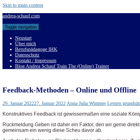
Skip to main content
andrea-schauf.com
Toggle navigation
Neustart
Über mich
Berufspädagoge IHK
Datenschutz
Kontakt / Impressum
Blog Andrea Schauf Train The (Online) Trainer
Feedback-Methoden – Online und Offline
29. Januar 2022
27. Januar 2022
Anna Julia Wimmer
Lernen grundsät
Konstruktives Feedback ist gewissermaßen eine soziale König
Rückmeldung Geben ist daher ein Faktor, den wir gerne direkt 
gemeinsam ein wenig diese Scheu davor ab.