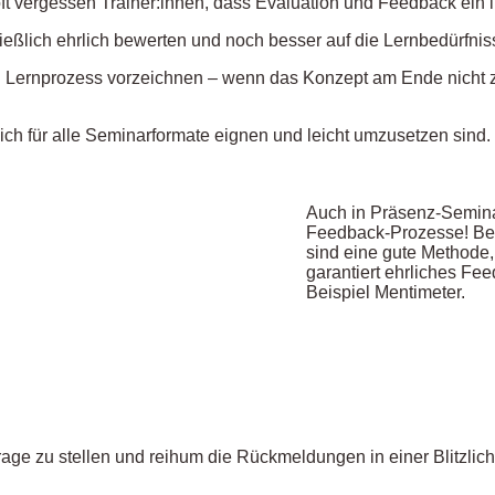
t vergessen Trainer:innen, dass Evaluation und Feedback ein i
eßlich ehrlich bewerten und noch besser auf die Lernbedürfni
 Lernprozess vorzeichnen – wenn das Konzept am Ende nicht zu
ch für alle Seminarformate eignen und leicht umzusetzen sind.
Auch in Präsenz-Semina
Feedback-Prozesse! Bes
sind eine gute Methode
garantiert ehrliches Fee
Beispiel Mentimeter.
Frage zu stellen und reihum die Rückmeldungen in einer Blitzli