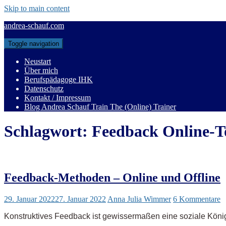
Skip to main content
andrea-schauf.com
Toggle navigation
Neustart
Über mich
Berufspädagoge IHK
Datenschutz
Kontakt / Impressum
Blog Andrea Schauf Train The (Online) Trainer
Schlagwort:
Feedback Online-T
Feedback-Methoden – Online und Offline
29. Januar 2022
27. Januar 2022
Anna Julia Wimmer
6 Kommentare
Konstruktives Feedback ist gewissermaßen eine soziale König