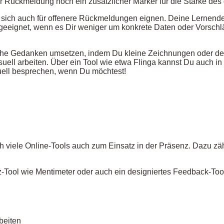
er Rückmeldung noch ein zusätzlicher Marker für die Stärke de
e sich auch für offenere Rückmeldungen eignen. Deine Lernende
geeignet, wenn es Dir weniger um konkrete Daten oder Vorsch
che Gedanken umsetzen, indem Du kleine Zeichnungen oder der 
ell arbeiten. Über ein Tool wie etwa Flinga kannst Du auch in 
tuell besprechen, wenn Du möchtest!
 viele Online-Tools auch zum Einsatz in der Präsenz. Dazu zähl
-Tool wie Mentimeter oder auch ein designiertes Feedback-Too
beiten