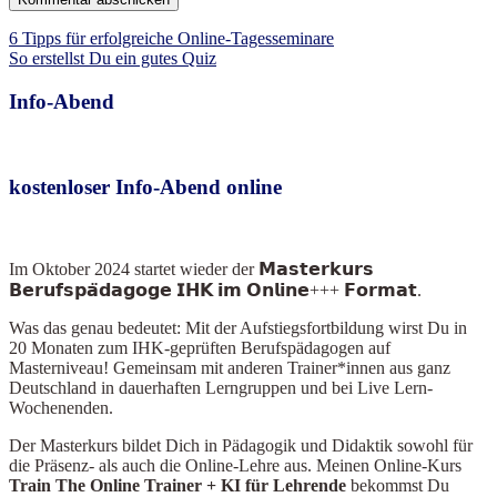
Beitragsnavigation
6 Tipps für erfolgreiche Online-Tagesseminare
So erstellst Du ein gutes Quiz
Info-Abend
kostenloser Info-Abend online
Im Oktober 2024
startet wieder der 𝗠𝗮𝘀𝘁𝗲𝗿𝗸𝘂𝗿𝘀
𝗕𝗲𝗿𝘂𝗳𝘀𝗽𝗮̈𝗱𝗮𝗴𝗼𝗴𝗲 𝗜𝗛𝗞 𝗶𝗺 𝗢𝗻𝗹𝗶𝗻𝗲+++ 𝗙𝗼𝗿𝗺𝗮𝘁.
Was das genau bedeutet: Mit der Aufstiegsfortbildung wirst Du in
20 Monaten zum IHK-geprüften Berufspädagogen auf
Masterniveau! Gemeinsam mit anderen Trainer*innen aus ganz
Deutschland in dauerhaften Lerngruppen und bei Live Lern-
Wochenenden.
Der Masterkurs bildet Dich in Pädagogik und Didaktik sowohl für
die Präsenz- als auch die Online-Lehre aus. Meinen Online-Kurs
Train The Online Train
er + KI für Lehrende
bekommst Du