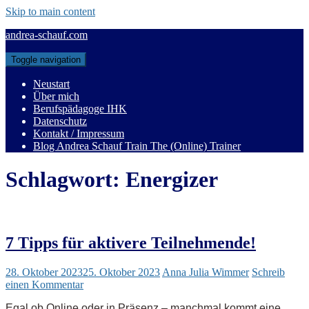
Skip to main content
andrea-schauf.com
Toggle navigation
Neustart
Über mich
Berufspädagoge IHK
Datenschutz
Kontakt / Impressum
Blog Andrea Schauf Train The (Online) Trainer
Schlagwort:
Energizer
7 Tipps für aktivere Teilnehmende!
28. Oktober 2023
25. Oktober 2023
Anna Julia Wimmer
Schreib
einen Kommentar
Egal ob Online oder in Präsenz – manchmal kommt eine