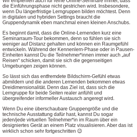
Wir empfehlen auch für reine Online-Seminare immer, dass
die Einführungsphase nicht gestrichen wird. Insbesondere,
wenn Du längerfristige Lerngruppen bilden möchtest. Denn
in digitalen und hybriden Settings braucht die
Gruppendynamik eben manchmal einen kleinen Anschubs.
Es beginnt damit, dass die Online-Lernenden kurz eine
Seminarraum-Tour bekommen, denn so fühlen sie sich
weniger auf Distanz gehalten und können ein Raumgefühl
entwickeln. Während der Kennenlern-Phase oder in Pausen-
Einheiten kannst Du die Teilnehmer*innen immer auch „auf
Reisen“ schicken, damit sie sich die gegenseitigen
Umgebungen zeigen können.
So lässt sich das entfremdete Bildschirm-Gefühl etwas
abmildern und die anderen Lernenden bekommen etwas
Dreidimensionalität. Denn das Ziel ist, dass sich die
Lerngruppe für beide Seiten realer anfühlt und
übergreifender informeller Austausch angeregt wird.
Wenn Du eine überschaubare Gruppengröße und die
technische Ausstattung dafür hast, kannst Du sogar
jeden/jede virtuellen Teilnehmer*in im Raum über ein
designiertes Gerät an einem Platz visualisieren. Aber das ist
wirklich schon sehr fortgeschritten 😉