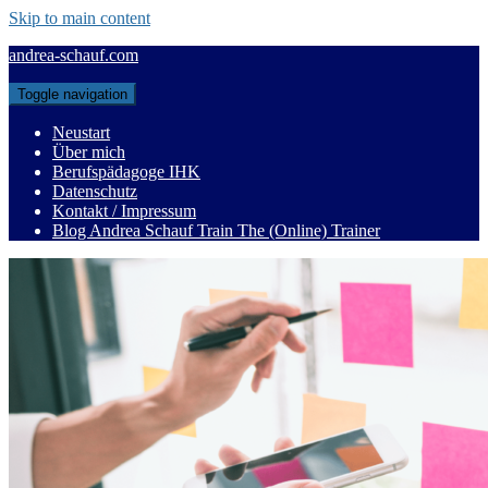
Skip to main content
andrea-schauf.com
Toggle navigation
Neustart
Über mich
Berufspädagoge IHK
Datenschutz
Kontakt / Impressum
Blog Andrea Schauf Train The (Online) Trainer