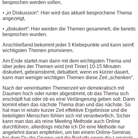
besprochen werden sollen,
• „in Diskussion“: Hier wird das aktuell besprochene Thema
angezeigt,
• „diskutiert“: Hier werden die Themen gesammelt, die bereits
besprochen wurden.
Anschließend bekommt jeder 3 Klebepunkte und kann sein€
wichtigsten Themen priorisieren.
Am Ende startet man dann mit dem wichtigsten Thema und
über jedes der Themen wird (mit Timer) 10-15 Minuten
diskutiert, gebrainstormt, debattiert, wenn es kürzer dauert,
kann man weniger wichtigen Themen diese Zeit „schenken“.
Nach der vereinbarten Themenzeit wir demokratisch mit
Daumen hoch oder runter abgestimmt, ob das Thema sich
erschöpft hat oder ob es eine Verlängerung geben soll. Dann
kommt eben das nächste Thema dran und das nächste. So
hat man in relativ kurzer Zeit effektive Ergebnisse und die
beteiligten Menschen fühlen sich mit verantwortlich. Sicher
kann man das als reine Meeting Methode auch Online
durchführen, allerdings möchte ich Dir eine Methode nur
angelehnt daran empfehlen, um bei einem Online-Seminar,
bei dem Du die Gruppe und die Bedarfe sowie die Lernziele