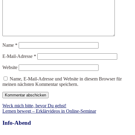
Name
*
E-Mail-Adresse
*
Website
Name, E-Mail-Adresse und Website in diesem Browser für
meinen nächsten Kommentar speichern.
Beitragsnavigation
Weck mich bitte, bevor Du gehst!
Lernen bewegt – Erklärvideos in Online-Seminar
Info-Abend