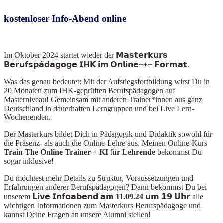
kostenloser Info-Abend online
Im Oktober 2024
startet wieder der 𝗠𝗮𝘀𝘁𝗲𝗿𝗸𝘂𝗿𝘀
𝗕𝗲𝗿𝘂𝗳𝘀𝗽𝗮̈𝗱𝗮𝗴𝗼𝗴𝗲 𝗜𝗛𝗞 𝗶𝗺 𝗢𝗻𝗹𝗶𝗻𝗲+++ 𝗙𝗼𝗿𝗺𝗮𝘁.
Was das genau bedeutet: Mit der Aufstiegsfortbildung wirst Du in
20 Monaten zum IHK-geprüften Berufspädagogen auf
Masterniveau! Gemeinsam mit anderen Trainer*innen aus ganz
Deutschland in dauerhaften Lerngruppen und bei Live Lern-
Wochenenden.
Der Masterkurs bildet Dich in Pädagogik und Didaktik sowohl für
die Präsenz- als auch die Online-Lehre aus. Meinen Online-Kurs
Train The Online Train
er + KI für Lehrende
bekommst Du
sogar inklusive!
Du möchtest mehr Details zu Struktur, Voraussetzungen und
Erfahrungen anderer Berufspädagogen? Dann bekommst Du bei
unserem
𝗟𝗶𝘃𝗲 𝗜𝗻𝗳𝗼𝗮𝗯𝗲𝗻𝗱 𝗮𝗺 11.09.24 𝘂𝗺 𝟭𝟵 𝗨𝗵𝗿
alle
wichtigen Informationen zum Masterkurs Berufspädagoge und
kannst Deine Fragen an unsere Alumni stellen!