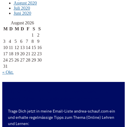
August 2020
Juli 2020
Juni 2020
August 2026
M
D
M
D
F
S
S
1
2
3
4
5
6
7
8
9
10
11
12
13
14
15
16
17
18
19
20
21
22
23
24
25
26
27
28
29
30
31
« Okt.
Ja, ich möchte mich für den kostenlosen Info-
Abend "gepr. Berufspädagoge" anmelden.
Trage Dich jetzt in meine Email-Liste andrea-schauf.com ein
und erhalte regelmässige Tipps zum Thema (Online) Lehren
und Lernen: