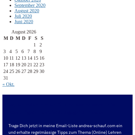
September 2020
August 2020
Juli 2020
Juni 2020
August 2026
M
D
M
D
F
S
S
1
2
3
4
5
6
7
8
9
10
11
12
13
14
15
16
17
18
19
20
21
22
23
24
25
26
27
28
29
30
31
« Okt.
Ja, ich möchte mich für den kostenlosen Info-
Abend "gepr. Berufspädagoge" anmelden.
Trage Dich jetzt in meine Email-Liste andrea-schauf.com ein
und erhalte regelmässige Tipps zum Thema (Online) Lehren