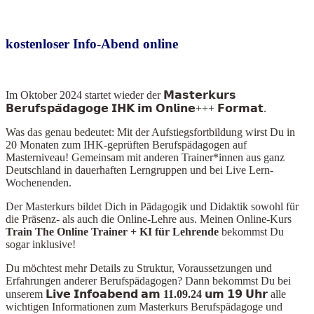
kostenloser Info-Abend online
Im Oktober 2024
startet wieder der 𝗠𝗮𝘀𝘁𝗲𝗿𝗸𝘂𝗿𝘀
𝗕𝗲𝗿𝘂𝗳𝘀𝗽𝗮̈𝗱𝗮𝗴𝗼𝗴𝗲 𝗜𝗛𝗞 𝗶𝗺 𝗢𝗻𝗹𝗶𝗻𝗲+++ 𝗙𝗼𝗿𝗺𝗮𝘁.
Was das genau bedeutet: Mit der Aufstiegsfortbildung wirst Du in
20 Monaten zum IHK-geprüften Berufspädagogen auf
Masterniveau! Gemeinsam mit anderen Trainer*innen aus ganz
Deutschland in dauerhaften Lerngruppen und bei Live Lern-
Wochenenden.
Der Masterkurs bildet Dich in Pädagogik und Didaktik sowohl für
die Präsenz- als auch die Online-Lehre aus. Meinen Online-Kurs
Train The Online Train
er + KI für Lehrende
bekommst Du
sogar inklusive!
Du möchtest mehr Details zu Struktur, Voraussetzungen und
Erfahrungen anderer Berufspädagogen? Dann bekommst Du bei
unserem
𝗟𝗶𝘃𝗲 𝗜𝗻𝗳𝗼𝗮𝗯𝗲𝗻𝗱 𝗮𝗺 11.09.24 𝘂𝗺 𝟭𝟵 𝗨𝗵𝗿
alle
wichtigen Informationen zum Masterkurs Berufspädagoge und