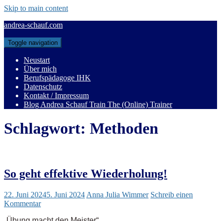
Skip to main content
andrea-schauf.com
Toggle navigation
Neustart
Über mich
Berufspädagoge IHK
Datenschutz
Kontakt / Impressum
Blog Andrea Schauf Train The (Online) Trainer
Schlagwort:
Methoden
So geht effektive Wiederholung!
22. Juni 2024
5. Juni 2024
Anna Julia Wimmer
Schreib einen
Kommentar
„Übung macht den Meister“