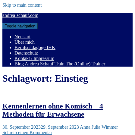
Skip to main content
andrea-schauf.com
Toggle navigation
Neustart
Über mich
Berufspädagoge IHK
Datenschutz
Kontakt / Impressum
Blog Andrea Schauf Train The (Online) Trainer
Schlagwort:
Einstieg
Kennenlernen ohne Komisch – 4
Methoden für Erwachsene
30. September 2023
29. September 2023
Anna Julia Wimmer
Schreib einen Kommentar