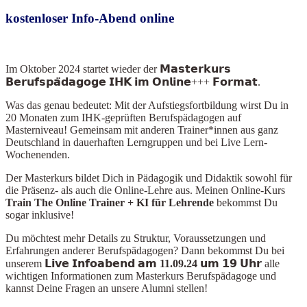
kostenloser Info-Abend online
Im Oktober 2024
startet wieder der 𝗠𝗮𝘀𝘁𝗲𝗿𝗸𝘂𝗿𝘀
𝗕𝗲𝗿𝘂𝗳𝘀𝗽𝗮̈𝗱𝗮𝗴𝗼𝗴𝗲 𝗜𝗛𝗞 𝗶𝗺 𝗢𝗻𝗹𝗶𝗻𝗲+++ 𝗙𝗼𝗿𝗺𝗮𝘁.
Was das genau bedeutet: Mit der Aufstiegsfortbildung wirst Du in
20 Monaten zum IHK-geprüften Berufspädagogen auf
Masterniveau! Gemeinsam mit anderen Trainer*innen aus ganz
Deutschland in dauerhaften Lerngruppen und bei Live Lern-
Wochenenden.
Der Masterkurs bildet Dich in Pädagogik und Didaktik sowohl für
die Präsenz- als auch die Online-Lehre aus. Meinen Online-Kurs
Train The Online Train
er + KI für Lehrende
bekommst Du
sogar inklusive!
Du möchtest mehr Details zu Struktur, Voraussetzungen und
Erfahrungen anderer Berufspädagogen? Dann bekommst Du bei
unserem
𝗟𝗶𝘃𝗲 𝗜𝗻𝗳𝗼𝗮𝗯𝗲𝗻𝗱 𝗮𝗺 11.09.24 𝘂𝗺 𝟭𝟵 𝗨𝗵𝗿
alle
wichtigen Informationen zum Masterkurs Berufspädagoge und
kannst Deine Fragen an unsere Alumni stellen!