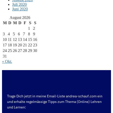
Juli 2020
Juni 2020
August 2026
M
D
M
D
F
S
S
1
2
3
4
5
6
7
8
9
10
11
12
13
14
15
16
17
18
19
20
21
22
23
24
25
26
27
28
29
30
31
« Okt.
Ja, ich möchte mich für den kostenlosen Info-
Abend "gepr. Berufspädagoge" anmelden.
Trage Dich jetzt in meine Email-Liste andrea-schauf.com ein
und erhalte regelmässige Tipps zum Thema (Online) Lehren
und Lernen: