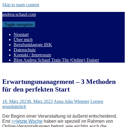
Skip to main content
andrea-schauf.com
Toggle navigation
Neustart
Über mich
Berufspädagoge IHK
Datenschutz
Kontakt / Impressum
Blog Andrea Schauf Train The (Online) Trainer
Erwartungsmanagement – 3 Methoden
für den perfekten Start
18. März 2023
8. März 2023
Anna Julia Wimmer
Lernen
grundsätzlich
Der Beginn einer Veranstaltung ist äußerst entscheidend.
Erst
>>letzte Woche
haben wir speziell im Rahmen von
Online-Veranstaltungen betont, wie wichtig auch die