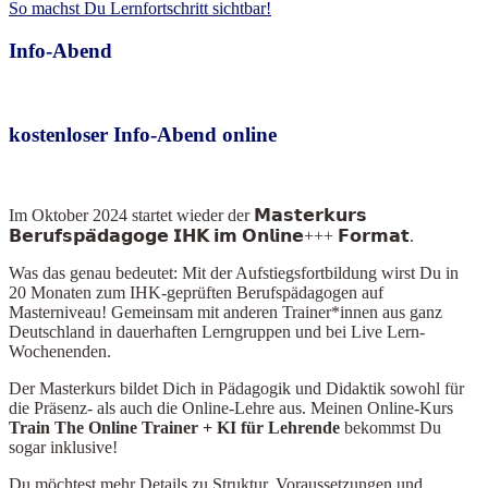
So machst Du Lernfortschritt sichtbar!
Info-Abend
kostenloser Info-Abend online
Im Oktober 2024
startet wieder der 𝗠𝗮𝘀𝘁𝗲𝗿𝗸𝘂𝗿𝘀
𝗕𝗲𝗿𝘂𝗳𝘀𝗽𝗮̈𝗱𝗮𝗴𝗼𝗴𝗲 𝗜𝗛𝗞 𝗶𝗺 𝗢𝗻𝗹𝗶𝗻𝗲+++ 𝗙𝗼𝗿𝗺𝗮𝘁.
Was das genau bedeutet: Mit der Aufstiegsfortbildung wirst Du in
20 Monaten zum IHK-geprüften Berufspädagogen auf
Masterniveau! Gemeinsam mit anderen Trainer*innen aus ganz
Deutschland in dauerhaften Lerngruppen und bei Live Lern-
Wochenenden.
Der Masterkurs bildet Dich in Pädagogik und Didaktik sowohl für
die Präsenz- als auch die Online-Lehre aus. Meinen Online-Kurs
Train The Online Train
er + KI für Lehrende
bekommst Du
sogar inklusive!
Du möchtest mehr Details zu Struktur, Voraussetzungen und