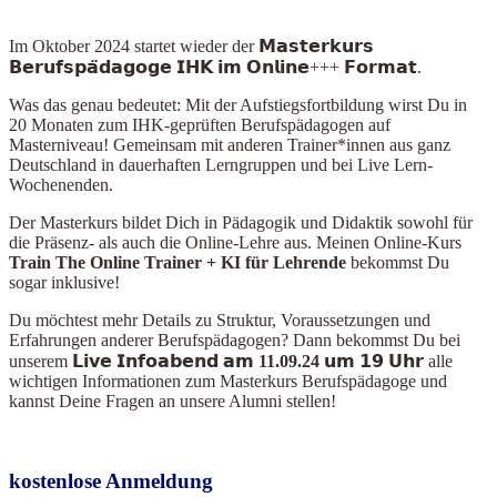
Im Oktober 2024
startet wieder der 𝗠𝗮𝘀𝘁𝗲𝗿𝗸𝘂𝗿𝘀
𝗕𝗲𝗿𝘂𝗳𝘀𝗽𝗮̈𝗱𝗮𝗴𝗼𝗴𝗲 𝗜𝗛𝗞 𝗶𝗺 𝗢𝗻𝗹𝗶𝗻𝗲+++ 𝗙𝗼𝗿𝗺𝗮𝘁.
Was das genau bedeutet: Mit der Aufstiegsfortbildung wirst Du in
20 Monaten zum IHK-geprüften Berufspädagogen auf
Masterniveau! Gemeinsam mit anderen Trainer*innen aus ganz
Deutschland in dauerhaften Lerngruppen und bei Live Lern-
Wochenenden.
Der Masterkurs bildet Dich in Pädagogik und Didaktik sowohl für
die Präsenz- als auch die Online-Lehre aus. Meinen Online-Kurs
Train The Online Train
er + KI für Lehrende
bekommst Du
sogar inklusive!
Du möchtest mehr Details zu Struktur, Voraussetzungen und
Erfahrungen anderer Berufspädagogen? Dann bekommst Du bei
unserem
𝗟𝗶𝘃𝗲 𝗜𝗻𝗳𝗼𝗮𝗯𝗲𝗻𝗱 𝗮𝗺 11.09.24 𝘂𝗺 𝟭𝟵 𝗨𝗵𝗿
alle
wichtigen Informationen zum Masterkurs Berufspädagoge und
kannst Deine Fragen an unsere Alumni stellen!
kostenlose Anmeldung