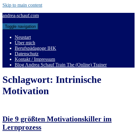
Skip to main content
andrea-schauf.com
Toggle navigation
Neustart
Über mich
Berufspädagoge IHK
Datenschutz
Kontakt / Impressum
Blog Andrea Schauf Train The (Online) Trainer
Schlagwort:
Intrinische
Motivation
Die 9 größten Motivationskiller im
Lernprozess