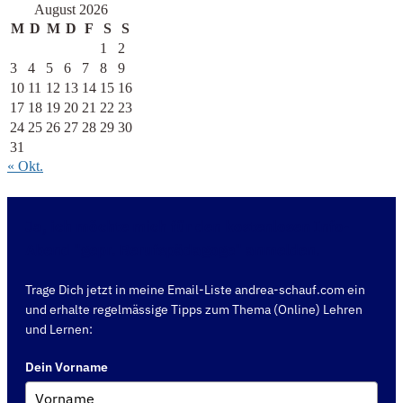
August 2026
M
D
M
D
F
S
S
1
2
3
4
5
6
7
8
9
10
11
12
13
14
15
16
17
18
19
20
21
22
23
24
25
26
27
28
29
30
31
« Okt.
Ja, ich möchte mich für den kostenlosen Info-
Abend "gepr. Berufspädagoge" anmelden.
Trage Dich jetzt in meine Email-Liste andrea-schauf.com ein
und erhalte regelmässige Tipps zum Thema (Online) Lehren
und Lernen:
Dein Vorname