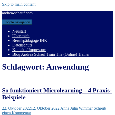
Skip to main content
andrea-schauf.com
Toggle navigation
Neustart
Über mich
Berufspädagoge IHK
Datenschutz
Kontakt / Impressum
Blog Andrea Schauf Train The (Online) Trainer
Schlagwort:
Anwendung
So funktioniert Microlearning – 4 Praxis-
Beispiele
22. Oktober 2022
12. Oktober 2022
Anna Julia Wimmer
Schreib
einen Kommentar