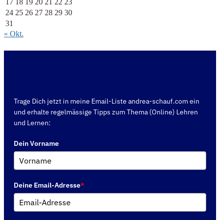
17
18
19
20
21
22
23
24
25
26
27
28
29
30
31
« Okt.
Ja, ich möchte mich für den kostenlosen Info-
Abend "gepr. Berufspädagoge" anmelden.
Trage Dich jetzt in meine Email-Liste andrea-schauf.com ein
und erhalte regelmässige Tipps zum Thema (Online) Lehren
und Lernen:
Dein Vorname
Deine Email-Adresse
*