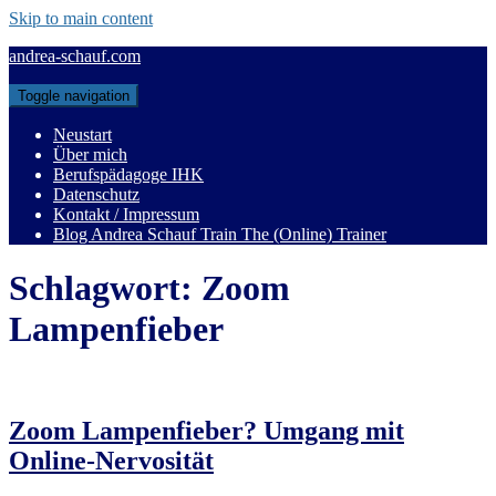
Skip to main content
andrea-schauf.com
Toggle navigation
Neustart
Über mich
Berufspädagoge IHK
Datenschutz
Kontakt / Impressum
Blog Andrea Schauf Train The (Online) Trainer
Schlagwort:
Zoom
Lampenfieber
Zoom Lampenfieber? Umgang mit
Online-Nervosität