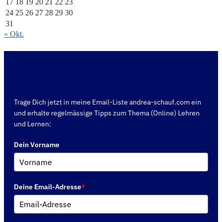
17
18
19
20
21
22
23
24
25
26
27
28
29
30
31
« Okt.
Ja, ich möchte mich für den kostenlosen Info-
Abend "gepr. Berufspädagoge" anmelden.
Trage Dich jetzt in meine Email-Liste andrea-schauf.com ein
und erhalte regelmässige Tipps zum Thema (Online) Lehren
und Lernen:
Dein Vorname
Deine Email-Adresse
*