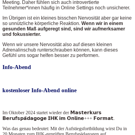
Meeting. Daher fühlen sich auch introvertierte
Teilnehmer*innen häufig in Online Settings noch unsicherer.
Im Übrigen ist ein kleines bisschen Nervosität aber gar keine
so unnützliche körperliche Reaktion.
Wenn wir in einem
gesunden Maß aufgeregt sind, sind wir aufmerksamer
und fokussierter.
Wenn wir unsere Nervosität also auf diesen kleinen
Adrenalinschub runterschrauben können, kann dieses
Gefühl uns sogar helfen besser zu performen.
Info-Abend
kostenloser Info-Abend online
Im Oktober 2024
startet wieder der 𝗠𝗮𝘀𝘁𝗲𝗿𝗸𝘂𝗿𝘀
𝗕𝗲𝗿𝘂𝗳𝘀𝗽𝗮̈𝗱𝗮𝗴𝗼𝗴𝗲 𝗜𝗛𝗞 𝗶𝗺 𝗢𝗻𝗹𝗶𝗻𝗲+++ 𝗙𝗼𝗿𝗺𝗮𝘁.
Was das genau bedeutet: Mit der Aufstiegsfortbildung wirst Du in
20 Monaten zum IHK-geprüften Berufspädagogen auf