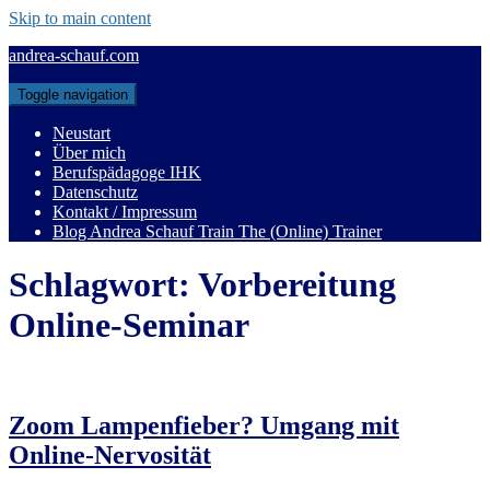
Skip to main content
andrea-schauf.com
Toggle navigation
Neustart
Über mich
Berufspädagoge IHK
Datenschutz
Kontakt / Impressum
Blog Andrea Schauf Train The (Online) Trainer
Schlagwort:
Vorbereitung
Online-Seminar
Zoom Lampenfieber? Umgang mit
Online-Nervosität