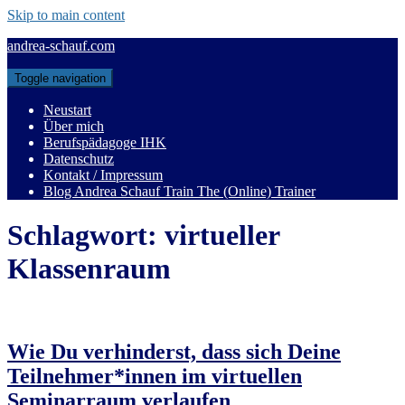
Skip to main content
andrea-schauf.com
Toggle navigation
Neustart
Über mich
Berufspädagoge IHK
Datenschutz
Kontakt / Impressum
Blog Andrea Schauf Train The (Online) Trainer
Schlagwort:
virtueller
Klassenraum
Wie Du verhinderst, dass sich Deine
Teilnehmer*innen im virtuellen
Seminarraum verlaufen