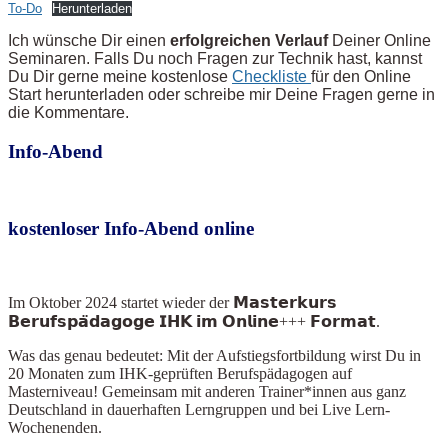
To-Do
Herunterladen
Ich wünsche Dir einen
erfolgreichen Verlauf
Deiner Online
Seminaren. Falls Du noch Fragen zur Technik hast, kannst
Du Dir gerne meine kostenlose
Checkliste
für den Online
Start herunterladen oder schreibe mir Deine Fragen gerne in
die Kommentare.
Info-Abend
kostenloser Info-Abend online
Im Oktober 2024
startet wieder der 𝗠𝗮𝘀𝘁𝗲𝗿𝗸𝘂𝗿𝘀
𝗕𝗲𝗿𝘂𝗳𝘀𝗽𝗮̈𝗱𝗮𝗴𝗼𝗴𝗲 𝗜𝗛𝗞 𝗶𝗺 𝗢𝗻𝗹𝗶𝗻𝗲+++ 𝗙𝗼𝗿𝗺𝗮𝘁.
Was das genau bedeutet: Mit der Aufstiegsfortbildung wirst Du in
20 Monaten zum IHK-geprüften Berufspädagogen auf
Masterniveau! Gemeinsam mit anderen Trainer*innen aus ganz
Deutschland in dauerhaften Lerngruppen und bei Live Lern-
Wochenenden.