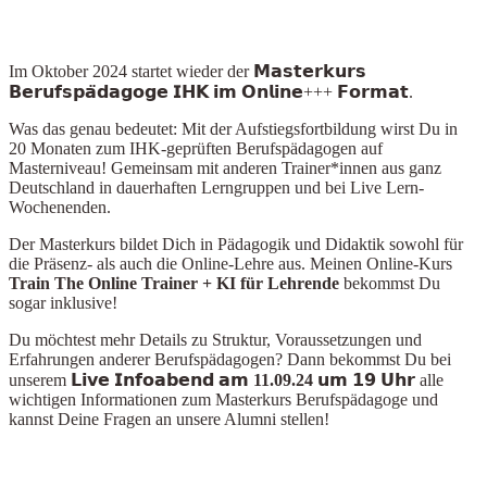
Im Oktober 2024
startet wieder der 𝗠𝗮𝘀𝘁𝗲𝗿𝗸𝘂𝗿𝘀
𝗕𝗲𝗿𝘂𝗳𝘀𝗽𝗮̈𝗱𝗮𝗴𝗼𝗴𝗲 𝗜𝗛𝗞 𝗶𝗺 𝗢𝗻𝗹𝗶𝗻𝗲+++ 𝗙𝗼𝗿𝗺𝗮𝘁.
Was das genau bedeutet: Mit der Aufstiegsfortbildung wirst Du in
20 Monaten zum IHK-geprüften Berufspädagogen auf
Masterniveau! Gemeinsam mit anderen Trainer*innen aus ganz
Deutschland in dauerhaften Lerngruppen und bei Live Lern-
Wochenenden.
Der Masterkurs bildet Dich in Pädagogik und Didaktik sowohl für
die Präsenz- als auch die Online-Lehre aus. Meinen Online-Kurs
Train The Online Train
er + KI für Lehrende
bekommst Du
sogar inklusive!
Du möchtest mehr Details zu Struktur, Voraussetzungen und
Erfahrungen anderer Berufspädagogen? Dann bekommst Du bei
unserem
𝗟𝗶𝘃𝗲 𝗜𝗻𝗳𝗼𝗮𝗯𝗲𝗻𝗱 𝗮𝗺 11.09.24 𝘂𝗺 𝟭𝟵 𝗨𝗵𝗿
alle
wichtigen Informationen zum Masterkurs Berufspädagoge und
kannst Deine Fragen an unsere Alumni stellen!