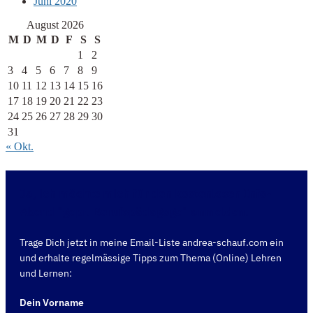
Juni 2020
August 2026
M
D
M
D
F
S
S
1
2
3
4
5
6
7
8
9
10
11
12
13
14
15
16
17
18
19
20
21
22
23
24
25
26
27
28
29
30
31
« Okt.
Ja, ich möchte mich für den kostenlosen Info-
Abend "gepr. Berufspädagoge" anmelden.
Trage Dich jetzt in meine Email-Liste andrea-schauf.com ein
und erhalte regelmässige Tipps zum Thema (Online) Lehren
und Lernen:
Dein Vorname