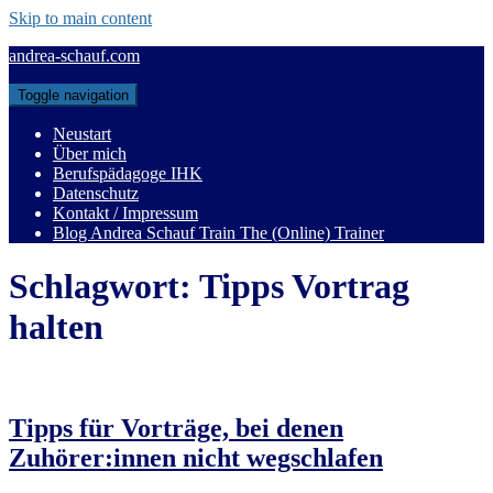
Skip to main content
andrea-schauf.com
Toggle navigation
Neustart
Über mich
Berufspädagoge IHK
Datenschutz
Kontakt / Impressum
Blog Andrea Schauf Train The (Online) Trainer
Schlagwort:
Tipps Vortrag
halten
Tipps für Vorträge, bei denen
Zuhörer:innen nicht wegschlafen