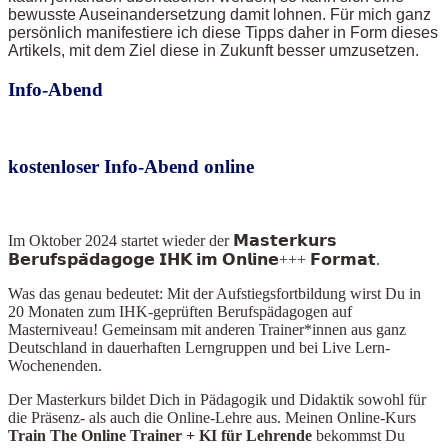
bewusste Auseinandersetzung damit lohnen. Für mich ganz
persönlich manifestiere ich diese Tipps daher in Form dieses
Artikels, mit dem Ziel diese in Zukunft besser umzusetzen.
Info-Abend
kostenloser Info-Abend online
Im Oktober 2024
startet wieder der 𝗠𝗮𝘀𝘁𝗲𝗿𝗸𝘂𝗿𝘀
𝗕𝗲𝗿𝘂𝗳𝘀𝗽𝗮̈𝗱𝗮𝗴𝗼𝗴𝗲 𝗜𝗛𝗞 𝗶𝗺 𝗢𝗻𝗹𝗶𝗻𝗲+++ 𝗙𝗼𝗿𝗺𝗮𝘁.
Was das genau bedeutet: Mit der Aufstiegsfortbildung wirst Du in
20 Monaten zum IHK-geprüften Berufspädagogen auf
Masterniveau! Gemeinsam mit anderen Trainer*innen aus ganz
Deutschland in dauerhaften Lerngruppen und bei Live Lern-
Wochenenden.
Der Masterkurs bildet Dich in Pädagogik und Didaktik sowohl für
die Präsenz- als auch die Online-Lehre aus. Meinen Online-Kurs
Train The Online Train
er + KI für Lehrende
bekommst Du