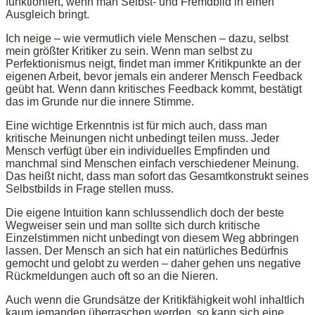
funktioniert, wenn man Selbst- und Fremdbild in einen
Ausgleich bringt.
Ich neige – wie vermutlich viele Menschen – dazu, selbst
mein größter Kritiker zu sein. Wenn man selbst zu
Perfektionismus neigt, findet man immer Kritikpunkte an der
eigenen Arbeit, bevor jemals ein anderer Mensch Feedback
geübt hat. Wenn dann kritisches Feedback kommt, bestätigt
das im Grunde nur die innere Stimme.
Eine wichtige Erkenntnis ist für mich auch, dass man
kritische Meinungen nicht unbedingt teilen muss. Jeder
Mensch verfügt über ein individuelles Empfinden und
manchmal sind Menschen einfach verschiedener Meinung.
Das heißt nicht, dass man sofort das Gesamtkonstrukt seines
Selbstbilds in Frage stellen muss.
Die eigene Intuition kann schlussendlich doch der beste
Wegweiser sein und man sollte sich durch kritische
Einzelstimmen nicht unbedingt von diesem Weg abbringen
lassen. Der Mensch an sich hat ein natürliches Bedürfnis
gemocht und gelobt zu werden – daher gehen uns negative
Rückmeldungen auch oft so an die Nieren.
Auch wenn die Grundsätze der Kritikfähigkeit wohl inhaltlich
kaum jemanden überraschen werden, so kann sich eine