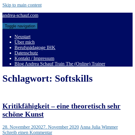
Skip to main content
andrea-schauf.com
Toggle navigation
Neustart
Über mich
Berufspädagoge IHK
Datenschutz
Kontakt / Impressum
Blog Andrea Schauf Train The (Online) Trainer
Schlagwort:
Softskills
Kritikfähigkeit – eine theoretisch sehr
schöne Kunst
28. November 2020
27. November 2020
Anna Julia Wimmer
Schreib einen Kommentar