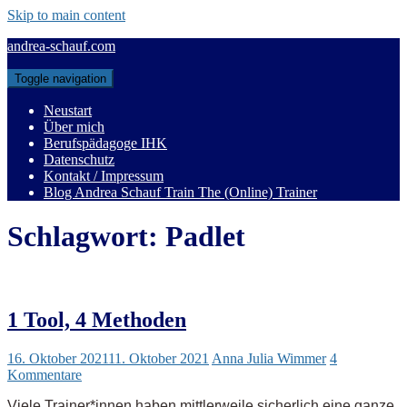
Skip to main content
andrea-schauf.com
Toggle navigation
Neustart
Über mich
Berufspädagoge IHK
Datenschutz
Kontakt / Impressum
Blog Andrea Schauf Train The (Online) Trainer
Schlagwort:
Padlet
1 Tool, 4 Methoden
16. Oktober 2021
11. Oktober 2021
Anna Julia Wimmer
4
Kommentare
Viele Trainer*innen haben mittlerweile sicherlich eine ganze