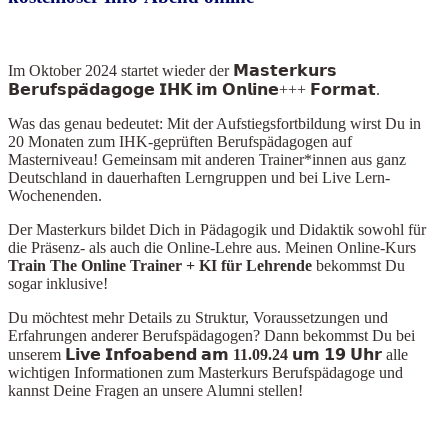
Im Oktober 2024
startet wieder der 𝗠𝗮𝘀𝘁𝗲𝗿𝗸𝘂𝗿𝘀
𝗕𝗲𝗿𝘂𝗳𝘀𝗽𝗮̈𝗱𝗮𝗴𝗼𝗴𝗲 𝗜𝗛𝗞 𝗶𝗺 𝗢𝗻𝗹𝗶𝗻𝗲+++ 𝗙𝗼𝗿𝗺𝗮𝘁.
Was das genau bedeutet: Mit der Aufstiegsfortbildung wirst Du in
20 Monaten zum IHK-geprüften Berufspädagogen auf
Masterniveau! Gemeinsam mit anderen Trainer*innen aus ganz
Deutschland in dauerhaften Lerngruppen und bei Live Lern-
Wochenenden.
Der Masterkurs bildet Dich in Pädagogik und Didaktik sowohl für
die Präsenz- als auch die Online-Lehre aus. Meinen Online-Kurs
Train The Online Train
er + KI für Lehrende
bekommst Du
sogar inklusive!
Du möchtest mehr Details zu Struktur, Voraussetzungen und
Erfahrungen anderer Berufspädagogen? Dann bekommst Du bei
unserem
𝗟𝗶𝘃𝗲 𝗜𝗻𝗳𝗼𝗮𝗯𝗲𝗻𝗱 𝗮𝗺 11.09.24 𝘂𝗺 𝟭𝟵 𝗨𝗵𝗿
alle
wichtigen Informationen zum Masterkurs Berufspädagoge und
kannst Deine Fragen an unsere Alumni stellen!