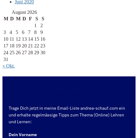
Juni 2020
August 2026
M
D
M
D
F
S
S
1
2
3
4
5
6
7
8
9
10
11
12
13
14
15
16
17
18
19
20
21
22
23
24
25
26
27
28
29
30
31
« Okt.
Ja, ich möchte mich für den kostenlosen Info-
Abend "gepr. Berufspädagoge" anmelden.
Trage Dich jetzt in meine Email-Liste andrea-schauf.com ein
und erhalte regelmässige Tipps zum Thema (Online) Lehren
und Lernen:
Dein Vorname