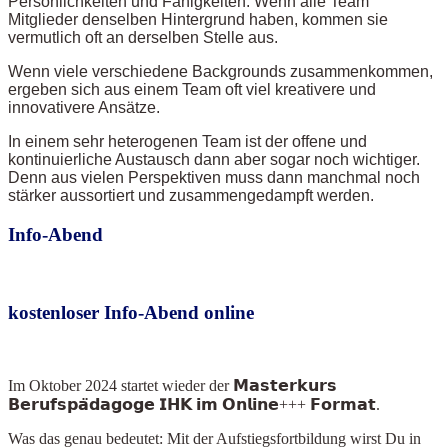
Persönlichkeiten und Fähigkeiten. Wenn alle Team
Mitglieder denselben Hintergrund haben, kommen sie
vermutlich oft an derselben Stelle aus.
Wenn viele verschiedene Backgrounds zusammenkommen,
ergeben sich aus einem Team oft viel kreativere und
innovativere Ansätze.
In einem sehr heterogenen Team ist der offene und
kontinuierliche Austausch dann aber sogar noch wichtiger.
Denn aus vielen Perspektiven muss dann manchmal noch
stärker aussortiert und zusammengedampft werden.
Info-Abend
kostenloser Info-Abend online
Im Oktober 2024
startet wieder der 𝗠𝗮𝘀𝘁𝗲𝗿𝗸𝘂𝗿𝘀
𝗕𝗲𝗿𝘂𝗳𝘀𝗽𝗮̈𝗱𝗮𝗴𝗼𝗴𝗲 𝗜𝗛𝗞 𝗶𝗺 𝗢𝗻𝗹𝗶𝗻𝗲+++ 𝗙𝗼𝗿𝗺𝗮𝘁.
Was das genau bedeutet: Mit der Aufstiegsfortbildung wirst Du in