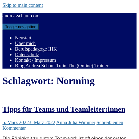
Skip to main content
andrea-schauf.com
Toggle navigation
Neustart
Über mich
Berufspädagoge IHK
Datenschutz
Kontakt / Impressum
Blog Andrea Schauf Train The (Online) Trainer
Schlagwort:
Norming
Tipps für Teams und Teamleiter:innen
5. März 2022
3. März 2022
Anna Julia Wimmer
Schreib einen
Kommentar
Die Fähigkeit zu gutem Teamwork ist oft eines der ersten