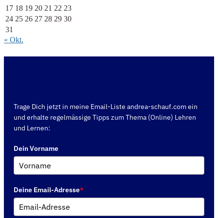
17
18
19
20
21
22
23
24
25
26
27
28
29
30
31
« Okt.
Ja, ich möchte mich für den kostenlosen Info-
Abend "gepr. Berufspädagoge" anmelden.
Trage Dich jetzt in meine Email-Liste andrea-schauf.com ein
und erhalte regelmässige Tipps zum Thema (Online) Lehren
und Lernen:
Dein Vorname
Deine Email-Adresse
*