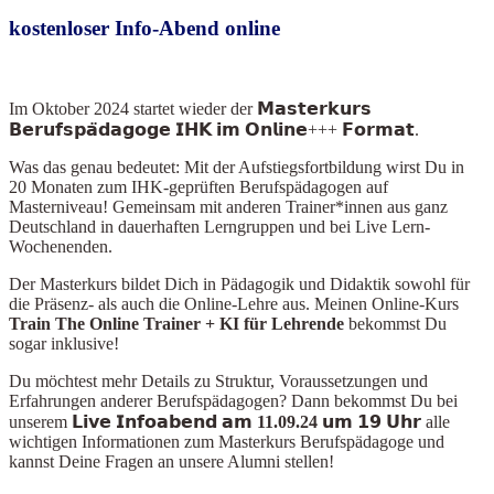
kostenloser Info-Abend online
Im Oktober 2024
startet wieder der 𝗠𝗮𝘀𝘁𝗲𝗿𝗸𝘂𝗿𝘀
𝗕𝗲𝗿𝘂𝗳𝘀𝗽𝗮̈𝗱𝗮𝗴𝗼𝗴𝗲 𝗜𝗛𝗞 𝗶𝗺 𝗢𝗻𝗹𝗶𝗻𝗲+++ 𝗙𝗼𝗿𝗺𝗮𝘁.
Was das genau bedeutet: Mit der Aufstiegsfortbildung wirst Du in
20 Monaten zum IHK-geprüften Berufspädagogen auf
Masterniveau! Gemeinsam mit anderen Trainer*innen aus ganz
Deutschland in dauerhaften Lerngruppen und bei Live Lern-
Wochenenden.
Der Masterkurs bildet Dich in Pädagogik und Didaktik sowohl für
die Präsenz- als auch die Online-Lehre aus. Meinen Online-Kurs
Train The Online Train
er + KI für Lehrende
bekommst Du
sogar inklusive!
Du möchtest mehr Details zu Struktur, Voraussetzungen und
Erfahrungen anderer Berufspädagogen? Dann bekommst Du bei
unserem
𝗟𝗶𝘃𝗲 𝗜𝗻𝗳𝗼𝗮𝗯𝗲𝗻𝗱 𝗮𝗺 11.09.24 𝘂𝗺 𝟭𝟵 𝗨𝗵𝗿
alle
wichtigen Informationen zum Masterkurs Berufspädagoge und
kannst Deine Fragen an unsere Alumni stellen!