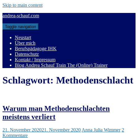
Skip to main content
andrea-schauf.com
Toggle navigation
Neustart
Über mich
Berufspädagoge IHK
Datenschutz
Kontakt / Impressum
Blog Andrea Schauf Train The (Online) Trainer
Schlagwort:
Methodenschlacht
Warum man Methodenschlachten
meistens verliert
21. November 2020
21. November 2020
Anna Julia Wimmer
2
Kommentare