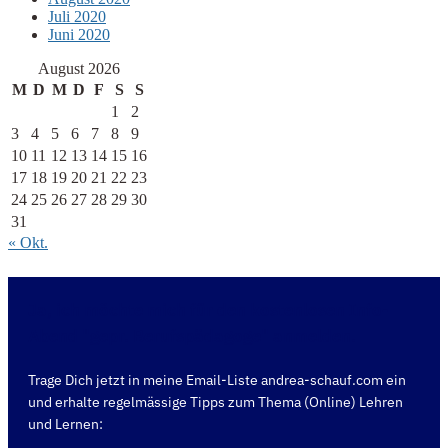
Juli 2020
Juni 2020
August 2026
M
D
M
D
F
S
S
1
2
3
4
5
6
7
8
9
10
11
12
13
14
15
16
17
18
19
20
21
22
23
24
25
26
27
28
29
30
31
« Okt.
Ja, ich möchte mich für den kostenlosen Info-
Abend "gepr. Berufspädagoge" anmelden.
Trage Dich jetzt in meine Email-Liste andrea-schauf.com ein
und erhalte regelmässige Tipps zum Thema (Online) Lehren
und Lernen: