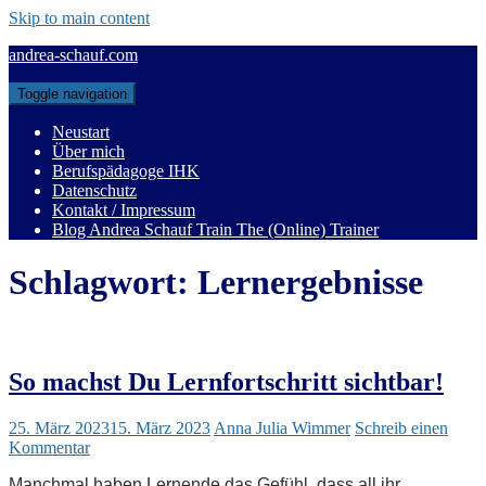
Skip to main content
andrea-schauf.com
Toggle navigation
Neustart
Über mich
Berufspädagoge IHK
Datenschutz
Kontakt / Impressum
Blog Andrea Schauf Train The (Online) Trainer
Schlagwort:
Lernergebnisse
So machst Du Lernfortschritt sichtbar!
25. März 2023
15. März 2023
Anna Julia Wimmer
Schreib einen
Kommentar
Manchmal haben Lernende das Gefühl, dass all ihr