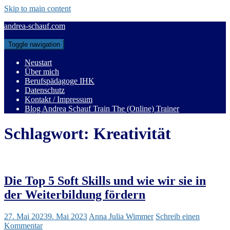
Skip to main content
andrea-schauf.com
Toggle navigation
Neustart
Über mich
Berufspädagoge IHK
Datenschutz
Kontakt / Impressum
Blog Andrea Schauf Train The (Online) Trainer
Schlagwort:
Kreativität
Die Top 5 Soft Skills und wie wir sie in
der Weiterbildung fördern
27. Mai 2023
9. Mai 2023
Anna Julia Wimmer
Schreib einen
Kommentar