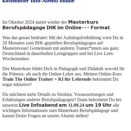
kostenloser Info-Abend online
Im Oktober 2024
startet wieder der 𝗠𝗮𝘀𝘁𝗲𝗿𝗸𝘂𝗿𝘀
𝗕𝗲𝗿𝘂𝗳𝘀𝗽𝗮̈𝗱𝗮𝗴𝗼𝗴𝗲 𝗜𝗛𝗞 𝗶𝗺 𝗢𝗻𝗹𝗶𝗻𝗲+++ 𝗙𝗼𝗿𝗺𝗮𝘁.
Was das genau bedeutet: Mit der Aufstiegsfortbildung wirst Du in
20 Monaten zum IHK-geprüften Berufspädagogen auf
Masterniveau! Gemeinsam mit anderen Trainer*innen aus ganz
Deutschland in dauerhaften Lerngruppen und bei Live Lern-
Wochenenden.
Der Masterkurs bildet Dich in Pädagogik und Didaktik sowohl für
die Präsenz- als auch die Online-Lehre aus. Meinen Online-Kurs
Train The Online Train
er + KI für Lehrende
bekommst Du
sogar inklusive!
Du möchtest mehr Details zu Struktur, Voraussetzungen und
Erfahrungen anderer Berufspädagogen? Dann bekommst Du bei
unserem
𝗟𝗶𝘃𝗲 𝗜𝗻𝗳𝗼𝗮𝗯𝗲𝗻𝗱 𝗮𝗺 11.09.24 𝘂𝗺 𝟭𝟵 𝗨𝗵𝗿
alle
wichtigen Informationen zum Masterkurs Berufspädagoge und
kannst Deine Fragen an unsere Alumni stellen!