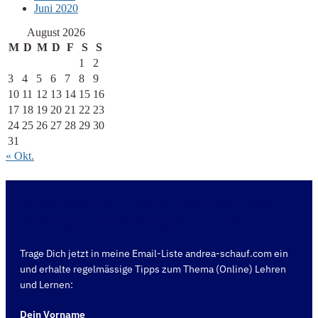
Juni 2020
August 2026
M
D
M
D
F
S
S
1
2
3
4
5
6
7
8
9
10
11
12
13
14
15
16
17
18
19
20
21
22
23
24
25
26
27
28
29
30
31
« Okt.
Ja, ich möchte mich für den kostenlosen Info-
Abend "gepr. Berufspädagoge" anmelden.
Trage Dich jetzt in meine Email-Liste andrea-schauf.com ein
und erhalte regelmässige Tipps zum Thema (Online) Lehren
und Lernen:
Dein Vorname