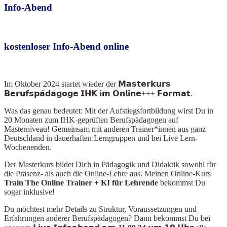
Info-Abend
kostenloser Info-Abend online
Im Oktober 2024
startet wieder der 𝗠𝗮𝘀𝘁𝗲𝗿𝗸𝘂𝗿𝘀
𝗕𝗲𝗿𝘂𝗳𝘀𝗽𝗮̈𝗱𝗮𝗴𝗼𝗴𝗲 𝗜𝗛𝗞 𝗶𝗺 𝗢𝗻𝗹𝗶𝗻𝗲+++ 𝗙𝗼𝗿𝗺𝗮𝘁.
Was das genau bedeutet: Mit der Aufstiegsfortbildung wirst Du in
20 Monaten zum IHK-geprüften Berufspädagogen auf
Masterniveau! Gemeinsam mit anderen Trainer*innen aus ganz
Deutschland in dauerhaften Lerngruppen und bei Live Lern-
Wochenenden.
Der Masterkurs bildet Dich in Pädagogik und Didaktik sowohl für
die Präsenz- als auch die Online-Lehre aus. Meinen Online-Kurs
Train The Online Train
er + KI für Lehrende
bekommst Du
sogar inklusive!
Du möchtest mehr Details zu Struktur, Voraussetzungen und
Erfahrungen anderer Berufspädagogen? Dann bekommst Du bei