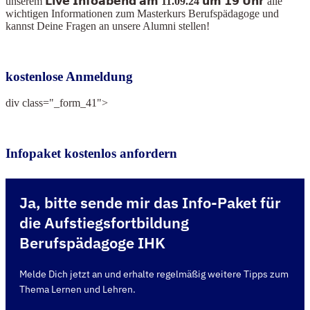
unserem
𝗟𝗶𝘃𝗲 𝗜𝗻𝗳𝗼𝗮𝗯𝗲𝗻𝗱 𝗮𝗺 11.09.24 𝘂𝗺 𝟭𝟵 𝗨𝗵𝗿
alle
wichtigen Informationen zum Masterkurs Berufspädagoge und
kannst Deine Fragen an unsere Alumni stellen!
kostenlose Anmeldung
div class="_form_41">
Infopaket kostenlos anfordern
Ja, bitte sende mir das Info-Paket für
die Aufstiegsfortbildung
Berufspädagoge IHK
Melde Dich jetzt an und erhalte regelmäßig weitere Tipps zum
Thema Lernen und Lehren.