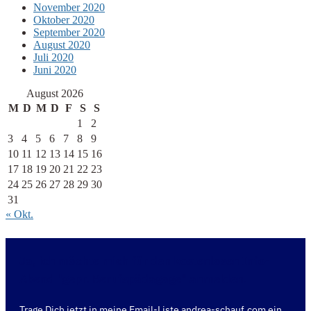
November 2020
Oktober 2020
September 2020
August 2020
Juli 2020
Juni 2020
August 2026
M
D
M
D
F
S
S
1
2
3
4
5
6
7
8
9
10
11
12
13
14
15
16
17
18
19
20
21
22
23
24
25
26
27
28
29
30
31
« Okt.
Ja, ich möchte mich für den kostenlosen Info-
Abend "gepr. Berufspädagoge" anmelden.
Trage Dich jetzt in meine Email-Liste andrea-schauf.com ein