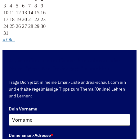
3
4
5
6
7
8
9
10
11
12
13
14
15
16
17
18
19
20
21
22
23
24
25
26
27
28
29
30
31
« Okt.
Ja, ich möchte mich für den kostenlosen Info-
Abend "gepr. Berufspädagoge" anmelden.
Trage Dich jetzt in meine Email-Liste andrea-schauf.com ein
und erhalte regelmässige Tipps zum Thema (Online) Lehren
und Lernen:
Dein Vorname
Deine Email-Adresse
*