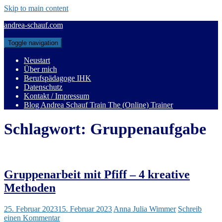
Skip to main content
andrea-schauf.com
Toggle navigation
Neustart
Über mich
Berufspädagoge IHK
Datenschutz
Kontakt / Impressum
Blog Andrea Schauf Train The (Online) Trainer
Schlagwort:
Gruppenaufgabe
Gruppenarbeit mit Pfiff – 4 kreative
Methoden
25. Februar 2023
15. Februar 2023
Anna Julia Wimmer
Schreib
einen Kommentar