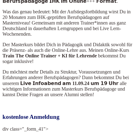
𝗕𝗲𝗿𝘂𝗳𝘀𝗽𝗮̈𝗱𝗮𝗴𝗼𝗴𝗲 𝗜𝗛𝗞 𝗶𝗺 𝗢𝗻𝗹𝗶𝗻𝗲+++ 𝗙𝗼𝗿𝗺𝗮𝘁.
Was das genau bedeutet: Mit der Aufstiegsfortbildung wirst Du in
20 Monaten zum IHK-geprüften Berufspädagogen auf
Masterniveau! Gemeinsam mit anderen Trainer*innen aus ganz
Deutschland in dauerhaften Lerngruppen und bei Live Lern-
Wochenenden.
Der Masterkurs bildet Dich in Pädagogik und Didaktik sowohl für
die Präsenz- als auch die Online-Lehre aus. Meinen Online-Kurs
Train The Online Train
er + KI für Lehrende
bekommst Du
sogar inklusive!
Du möchtest mehr Details zu Struktur, Voraussetzungen und
Erfahrungen anderer Berufspädagogen? Dann bekommst Du bei
unserem
𝗟𝗶𝘃𝗲 𝗜𝗻𝗳𝗼𝗮𝗯𝗲𝗻𝗱 𝗮𝗺 11.09.24 𝘂𝗺 𝟭𝟵 𝗨𝗵𝗿
alle
wichtigen Informationen zum Masterkurs Berufspädagoge und
kannst Deine Fragen an unsere Alumni stellen!
kostenlose Anmeldung
div class="_form_41">