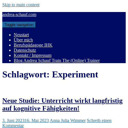
Skip to main content
andrea-schauf.com
Toggle navigation
Neustart
Über mich
Berufspädagoge IHK
Datenschutz
Kontakt / Impressum
Blog Andrea Schauf Train The (Online) Trainer
Schlagwort:
Experiment
Neue Studie: Unterricht wirkt langfristig
auf kognitive Fähigkeiten!
3. Juni 2023
16. Mai 2023
Anna Julia Wimmer
Schreib einen
Kommentar