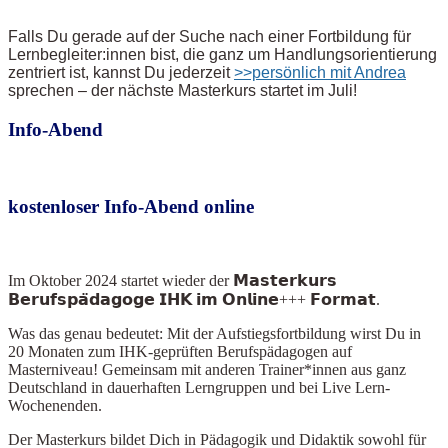
Falls Du gerade auf der Suche nach einer Fortbildung für
Lernbegleiter:innen bist, die ganz um Handlungsorientierung
zentriert ist, kannst Du jederzeit
>>persönlich mit Andrea
sprechen – der nächste Masterkurs startet im Juli!
Info-Abend
kostenloser Info-Abend online
Im Oktober 2024
startet wieder der 𝗠𝗮𝘀𝘁𝗲𝗿𝗸𝘂𝗿𝘀
𝗕𝗲𝗿𝘂𝗳𝘀𝗽𝗮̈𝗱𝗮𝗴𝗼𝗴𝗲 𝗜𝗛𝗞 𝗶𝗺 𝗢𝗻𝗹𝗶𝗻𝗲+++ 𝗙𝗼𝗿𝗺𝗮𝘁.
Was das genau bedeutet: Mit der Aufstiegsfortbildung wirst Du in
20 Monaten zum IHK-geprüften Berufspädagogen auf
Masterniveau! Gemeinsam mit anderen Trainer*innen aus ganz
Deutschland in dauerhaften Lerngruppen und bei Live Lern-
Wochenenden.
Der Masterkurs bildet Dich in Pädagogik und Didaktik sowohl für