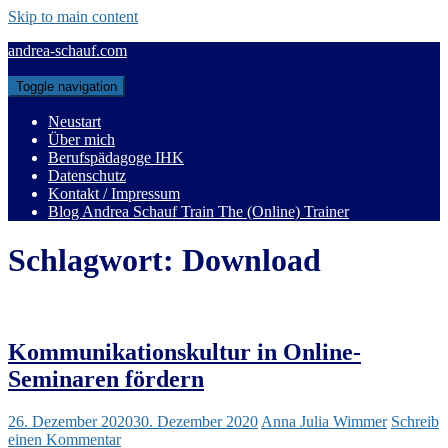
Skip to main content
andrea-schauf.com
Toggle navigation
Neustart
Über mich
Berufspädagoge IHK
Datenschutz
Kontakt / Impressum
Blog Andrea Schauf Train The (Online) Trainer
Schlagwort:
Download
Kommunikationskultur in Online-
Seminaren fördern
26. Dezember 2020
30. Dezember 2020
Anna Julia Wimmer
Schreib
einen Kommentar