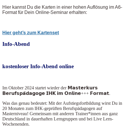
Hier kannst Du die Karten in einer hohen Auflösung im A6-
Format für Dein Online-Seminar erhalten:
Hier geht’s zum
Kartenset
Info-Abend
kostenloser Info-Abend online
Im Oktober 2024
startet wieder der 𝗠𝗮𝘀𝘁𝗲𝗿𝗸𝘂𝗿𝘀
𝗕𝗲𝗿𝘂𝗳𝘀𝗽𝗮̈𝗱𝗮𝗴𝗼𝗴𝗲 𝗜𝗛𝗞 𝗶𝗺 𝗢𝗻𝗹𝗶𝗻𝗲+++ 𝗙𝗼𝗿𝗺𝗮𝘁.
Was das genau bedeutet: Mit der Aufstiegsfortbildung wirst Du in
20 Monaten zum IHK-geprüften Berufspädagogen auf
Masterniveau! Gemeinsam mit anderen Trainer*innen aus ganz
Deutschland in dauerhaften Lerngruppen und bei Live Lern-
Wochenenden.