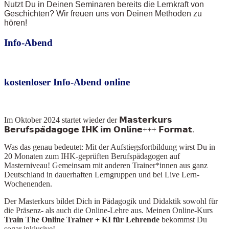
Nutzt Du in Deinen Seminaren bereits die Lernkraft von
Geschichten? Wir freuen uns von Deinen Methoden zu
hören!
Info-Abend
kostenloser Info-Abend online
Im Oktober 2024
startet wieder der 𝗠𝗮𝘀𝘁𝗲𝗿𝗸𝘂𝗿𝘀
𝗕𝗲𝗿𝘂𝗳𝘀𝗽𝗮̈𝗱𝗮𝗴𝗼𝗴𝗲 𝗜𝗛𝗞 𝗶𝗺 𝗢𝗻𝗹𝗶𝗻𝗲+++ 𝗙𝗼𝗿𝗺𝗮𝘁.
Was das genau bedeutet: Mit der Aufstiegsfortbildung wirst Du in
20 Monaten zum IHK-geprüften Berufspädagogen auf
Masterniveau! Gemeinsam mit anderen Trainer*innen aus ganz
Deutschland in dauerhaften Lerngruppen und bei Live Lern-
Wochenenden.
Der Masterkurs bildet Dich in Pädagogik und Didaktik sowohl für
die Präsenz- als auch die Online-Lehre aus. Meinen Online-Kurs
Train The Online Train
er + KI für Lehrende
bekommst Du
sogar inklusive!