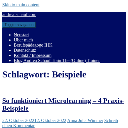
Skip to main content
andrea-schauf.com
Toggle navigation
Neustart
Über mich
Berufspädagoge IHK
Datenschutz
Kontakt / Impressum
Blog Andrea Schauf Train The (Online) Trainer
Schlagwort:
Beispiele
So funktioniert Microlearning – 4 Praxis-
Beispiele
22. Oktober 2022
12. Oktober 2022
Anna Julia Wimmer
Schreib
einen Kommentar