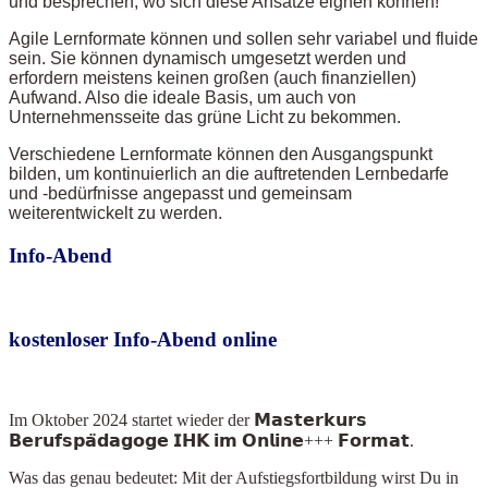
und besprechen, wo sich diese Ansätze eignen können!
Agile Lernformate können und sollen sehr variabel und fluide
sein. Sie können dynamisch umgesetzt werden und
erfordern meistens keinen großen (auch finanziellen)
Aufwand. Also die ideale Basis, um auch von
Unternehmensseite das grüne Licht zu bekommen.
Verschiedene Lernformate können den Ausgangspunkt
bilden, um kontinuierlich an die auftretenden Lernbedarfe
und -bedürfnisse angepasst und gemeinsam
weiterentwickelt zu werden.
Info-Abend
kostenloser Info-Abend online
Im Oktober 2024
startet wieder der 𝗠𝗮𝘀𝘁𝗲𝗿𝗸𝘂𝗿𝘀
𝗕𝗲𝗿𝘂𝗳𝘀𝗽𝗮̈𝗱𝗮𝗴𝗼𝗴𝗲 𝗜𝗛𝗞 𝗶𝗺 𝗢𝗻𝗹𝗶𝗻𝗲+++ 𝗙𝗼𝗿𝗺𝗮𝘁.
Was das genau bedeutet: Mit der Aufstiegsfortbildung wirst Du in