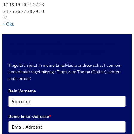
17
18
19
20
21
22
23
24
25
26
27
28
29
30
31
« Okt.
Ja, ich möchte mich für den kostenlosen Info-
Abend "gepr. Berufspädagoge" anmelden.
Trage Dich jetzt in meine Email-Liste andrea-schauf.com ein
und erhalte regelmässige Tipps zum Thema (Online) Lehren
und Lernen:
Dein Vorname
Deine Email-Adresse
*