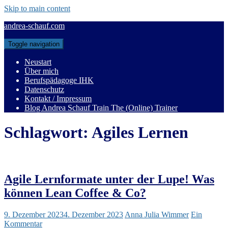
Skip to main content
andrea-schauf.com
Toggle navigation
Neustart
Über mich
Berufspädagoge IHK
Datenschutz
Kontakt / Impressum
Blog Andrea Schauf Train The (Online) Trainer
Schlagwort:
Agiles Lernen
Agile Lernformate unter der Lupe! Was
können Lean Coffee & Co?
9. Dezember 2023
4. Dezember 2023
Anna Julia Wimmer
Ein
Kommentar