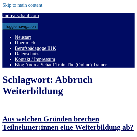
Skip to main content
andrea-schauf.com
Toggle navigation
Neustart
Über mich
Berufspädagoge IHK
Datenschutz
Kontakt / Impressum
Blog Andrea Schauf Train The (Online) Trainer
Schlagwort:
Abbruch
Weiterbildung
Aus welchen Gründen brechen
Teilnehmer:innen eine Weiterbildung ab?