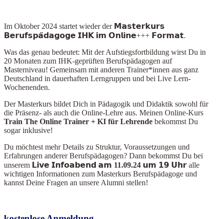
Im Oktober 2024
startet wieder der 𝗠𝗮𝘀𝘁𝗲𝗿𝗸𝘂𝗿𝘀
𝗕𝗲𝗿𝘂𝗳𝘀𝗽𝗮̈𝗱𝗮𝗴𝗼𝗴𝗲 𝗜𝗛𝗞 𝗶𝗺 𝗢𝗻𝗹𝗶𝗻𝗲+++ 𝗙𝗼𝗿𝗺𝗮𝘁.
Was das genau bedeutet: Mit der Aufstiegsfortbildung wirst Du in
20 Monaten zum IHK-geprüften Berufspädagogen auf
Masterniveau! Gemeinsam mit anderen Trainer*innen aus ganz
Deutschland in dauerhaften Lerngruppen und bei Live Lern-
Wochenenden.
Der Masterkurs bildet Dich in Pädagogik und Didaktik sowohl für
die Präsenz- als auch die Online-Lehre aus. Meinen Online-Kurs
Train The Online Train
er + KI für Lehrende
bekommst Du
sogar inklusive!
Du möchtest mehr Details zu Struktur, Voraussetzungen und
Erfahrungen anderer Berufspädagogen? Dann bekommst Du bei
unserem
𝗟𝗶𝘃𝗲 𝗜𝗻𝗳𝗼𝗮𝗯𝗲𝗻𝗱 𝗮𝗺 11.09.24 𝘂𝗺 𝟭𝟵 𝗨𝗵𝗿
alle
wichtigen Informationen zum Masterkurs Berufspädagoge und
kannst Deine Fragen an unsere Alumni stellen!
kostenlose Anmeldung