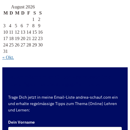
August 2026
M
D
M
D
F
S
S
1
2
3
4
5
6
7
8
9
10
11
12
13
14
15
16
17
18
19
20
21
22
23
24
25
26
27
28
29
30
31
« Okt.
Ja, ich möchte mich für den kostenlosen Info-
Abend "gepr. Berufspädagoge" anmelden.
Trage Dich jetzt in meine Email-Liste andrea-schauf.com ein
und erhalte regelmässige Tipps zum Thema (Online) Lehren
und Lernen:
Dein Vorname