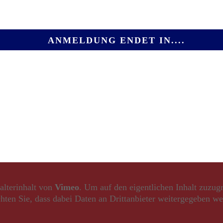
ANMELDUNG ENDET IN....
0
8
1
0
4
4
1
3
Tagen
Stunden
Minuten
Sekunden
alterinhalt von
Vimeo
. Um auf den eigentlichen Inhalt zuzugr
chten Sie, dass dabei Daten an Drittanbieter weitergegeben we