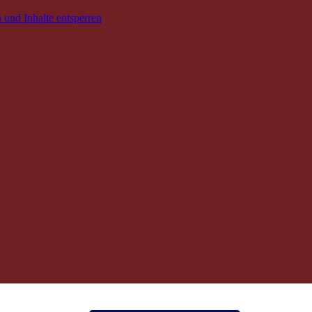
 und Inhalte entsperren
Alle Preise zzgl. Mwst.