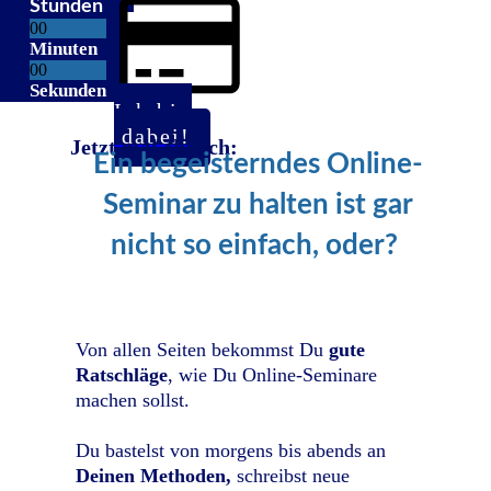
Stunden
0
0
Minuten
0
0
Sekunden
Ich bin
dabei!
Jetzt mal ehrlich:
Ein begeisterndes Online-
Seminar zu halten ist gar
nicht so einfach, oder?
Von allen Seiten bekommst Du
gute
Ratschläge
, wie Du Online-Seminare
machen sollst.
Du bastelst von morgens bis abends an
D
einen Methoden,
schreibst neue