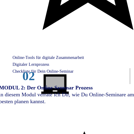
Online-Tools für digitale Zusammenarbeit
Digitaler Lernprozess
Checkliste für Dein Online-Seminar
02
MODUL 2: Der Online-Seminar Prozess
in diesem Modul verrate ich Dir, wie Du Online-Seminare am
besten planen kannst.