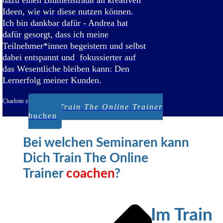
dazu einen Blumenstrauß an kreativen
Ideen, wie wir diese nutzen können.
Ich bin dankbar dafür - Andrea hat
dafür gesorgt, dass ich meine
Teilnehmer*innen begeistern und selbst
dabei entspannt und fokussierter auf
das Wesentliche bleiben kann:
Den
Lernerfolg meiner Kunden.
Charlotte zu Knyphausen, she-gets-it, Trainerin, Potsdam
Jetzt
Train The Online Trainer
buchen
Bei welchen Seminaren kann
Dich
Train The Online
Trainer
coachen
?
Im Train