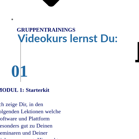
GRUPPENTRAININGS
Videokurs
lernst Du:
01
ODUL 1: Starterkit
ch zeige Dir, in den
olgenden Lektionen welche
oftware und Plattform
esonders gut zu Deinen
eminaren und Deiner