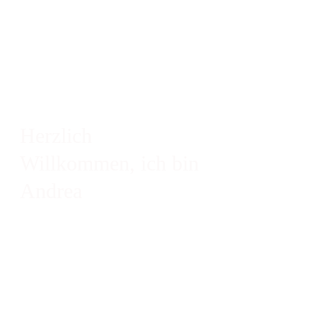
Herzlich
Willkommen,
ich bin
Andrea
Vor fünf Jahren ging es mir wie Dir!
Ich entwickelte Anfang 2019 mein erstes
Online-Seminar, ein