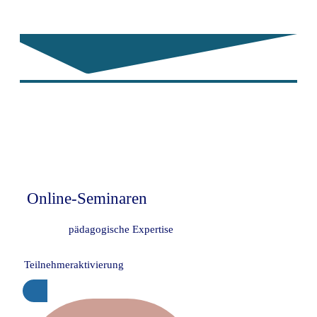
Du willst endlich
mit
Deinen
Online-Seminaren
durchstarten?
Fundierte
pädagogische Expertise
+
Tools und Methoden zur
Teilnehmeraktivierung
Online