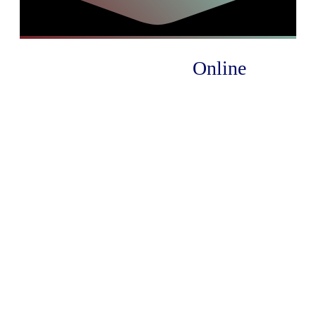
Wieso überhaupt
Online
?!
Viele Trainer*innen
haben sich in 2020 mehr
oder weniger
unfreiwillig mit dem
Thema Online-Lernen
befasst.
Dabei hat das digitale
Lernen und Lehren so