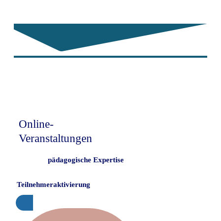
Sie möchten
endlich vollwertige
Online-
Veranstaltungen
durchführen?
Fundierte
pädagogische Expertise
+
Tools und Methoden zur
Teilnehmeraktivierung
Online