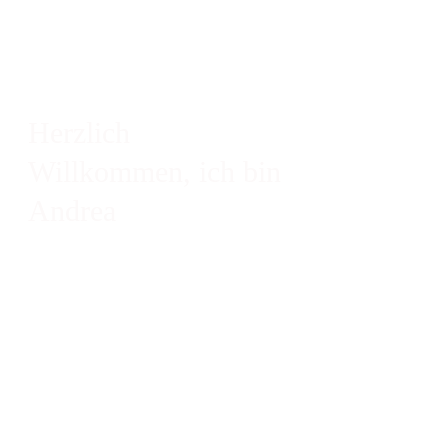
Herzlich
Willkommen,
ich bin
Andrea
Vor zwei Jahren ging es mir wie vielen
Dozent:innen!
Ich entwickelte Anfang 2019 mein erstes
Online-Seminar, ein
Kommunikationsseminar für einen Kunden,
um an verschiedenen Standorten Rhetorik