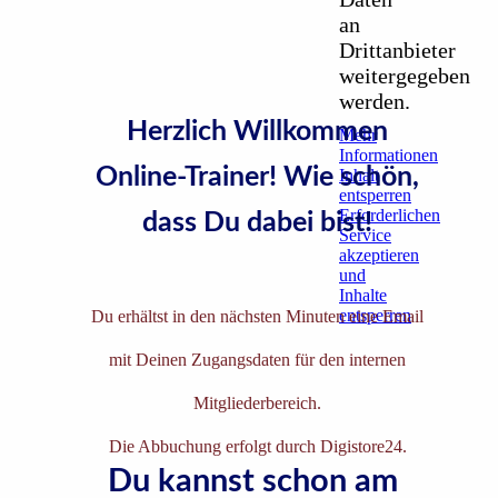
an
Drittanbieter
weitergegeben
werden.
Herzlich Willkommen
Mehr
Informationen
Online-Trainer! Wie schön,
Inhalt
entsperren
Erforderlichen
dass Du dabei bist!
Service
akzeptieren
und
Inhalte
entsperren
Du erhältst in den nächsten Minuten eine Email
mit Deinen Zugangsdaten für den internen
Mitgliederbereich.
Die Abbuchung erfolgt durch Digistore24.
Du kannst schon
am