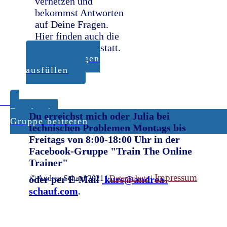
vernetzen und
bekommst Antworten
auf Deine Fragen.
Hier finden auch die
Coaching Calls statt.
Fragebogen
ausfüllen
Jetzt
Facebook-
Du erreichst mich oder Julia bei
Gruppe
beitreten
technischen Problemen Montags bis
Freitags von 8:00-18:00 Uhr in der
Facebook-Gruppe "Train The Online
Trainer"
Impressum
oder per E-Mail
© Andrea Schauf 2021 |
kurs@andrea-
Datenschutz
|
schauf.com
.