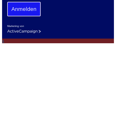
Anmelden
Marketing von
ActiveCampaign
x