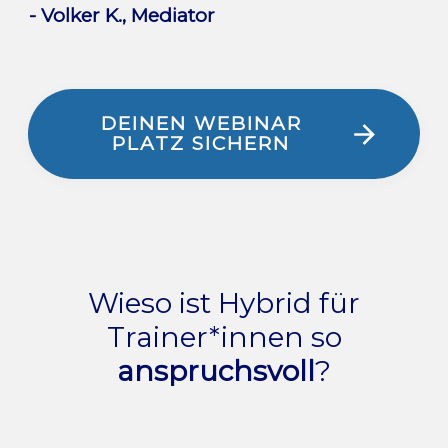
- Volker K., Mediator
DEINEN WEBINAR
PLATZ SICHERN
Ein kompetentes Technik-
01
Setup
Wieso ist Hybrid für
Trainer*innen so
Selbst bei reinen Online-
anspruchsvoll
?
Formaten sorgt die Technik bei
Trainer*innen oft für
Sorgenfalten.